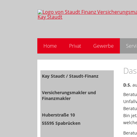
Home
Privat
Gewerbe
Serv
Das
Kay Staudt / Staudt-Finanz
D.S.
au
Versicherungsmakler und
Beratu
Finanzmakler
Unfall
Beratu
Huberstraße 10
Bin je
welche
55595 Spabrücken
Berat