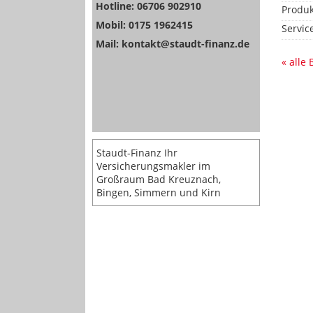
Hotline: 06706 902910
Produk
Mobil: 0175 1962415
Servic
Mail: kontakt@staudt-finanz.de
« alle
Staudt-Finanz Ihr
Versicherungsmakler im
Großraum Bad Kreuznach,
Bingen, Simmern und Kirn