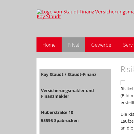
Home
Privat
Gewerbe
Serv
Ris
Kay Staudt / Staudt-Finanz
Versicherungsmakler und
Finanzmakler
Huberstraße 10
Die Ri
55595 Spabrücken
Laufze
an die