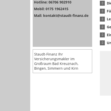
Hotline: 06706 902910
Di
Mobil: 0175 1962415
Fü
Mail: kontakt@staudt-finanz.de
Le
Ge
Ei
Um
Staudt-Finanz Ihr
Versicherungsmakler im
Großraum Bad Kreuznach,
Bingen, Simmern und Kirn