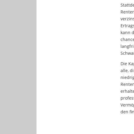
Stattd
Renten
verzin
Ertrag
kann d
chance
langfr
Schwa
Die Ka
alle, 
niedri
Renten
erhalt
profes
Vermög
den fi