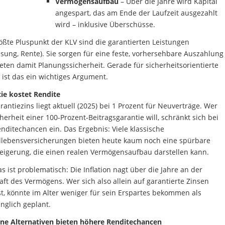
Vermögensaufbau
– Über die Jahre wird Kapital
angespart, das am Ende der Laufzeit ausgezahlt
wird – inklusive Überschüsse.
ößte Pluspunkt der KLV sind die garantierten Leistungen
nsung, Rente). Sie sorgen für eine feste, vorhersehbare Auszahlung
eten damit Planungssicherheit. Gerade für sicherheitsorientierte
 ist das ein wichtiges Argument.
ie kostet Rendite
rantiezins liegt aktuell (2025) bei 1 Prozent für Neuverträge. Wer
cherheit einer 100-Prozent-Beitragsgarantie will, schränkt sich bei
nditechancen ein. Das Ergebnis: Viele klassische
llebensversicherungen bieten heute kaum noch eine spürbare
eigerung, die einen realen Vermögensaufbau darstellen kann.
s ist problematisch: Die Inflation nagt über die Jahre an der
aft des Vermögens. Wer sich also allein auf garantierte Zinsen
st, könnte im Alter weniger für sein Erspartes bekommen als
nglich geplant.
ne Alternativen bieten höhere Renditechancen