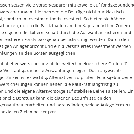
essen setzen viele Vorsorgesparer mittlerweile auf fondsgebunden
versicherungen. Hier werden die Beiträge nicht nur klassisch
st, sondern in Investmentfonds investiert. So bieten sie höhere
schancen, durch die Partizipation an den Kapitalmärkten. Zudem
ie eigenen Risikobereitschaft durch die Auswahl an sicheren und
nreicheren Fonds passgenau berücksichtigt werden. Durch den
istigen Anlagehorizont und ein diversifiziertes Investment werden
nkungen an den Börsen ausgeglichen.
pitallebensversicherung bietet weiterhin eine sichere Option für
die Wert auf garantierte Auszahlungen legen. Doch angesichts
ger Zinsen ist es wichtig, Alternativen zu prüfen. Fondsgebundene
versicherungen können helfen, die Kaufkraft langfristig zu
en und die eigene Altersvorsorge auf stabilere Beine zu stellen. Ei
sionelle Beratung kann die eigenen Bedürfnisse an den
ensaufbau erarbeiten und herausfinden, welche Anlageform zu
nanziellen Zielen besser passt.