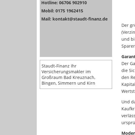
Hotline: 06706 902910
Mobil: 0175 1962415
Mail: kontakt@staudt-finanz.de
Der gr
(Verzi
und bi
Sparer
Garant
Der Ga
Staudt-Finanz Ihr
die Si
Versicherungsmakler im
Großraum Bad Kreuznach,
den Re
Bingen, Simmern und Kirn
Kapita
Wertst
Und da
Kaufkr
verläs
ursprü
Moder