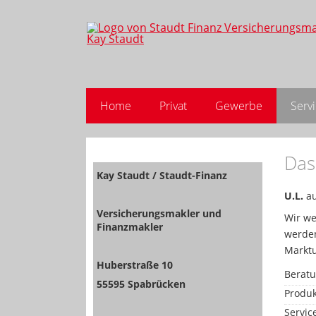
Home
Privat
Gewerbe
Serv
Das
Kay Staudt / Staudt-Finanz
U.L.
au
Versicherungsmakler und
Wir we
Finanzmakler
werden
Markt
Huberstraße 10
Berat
55595 Spabrücken
Produk
Servic