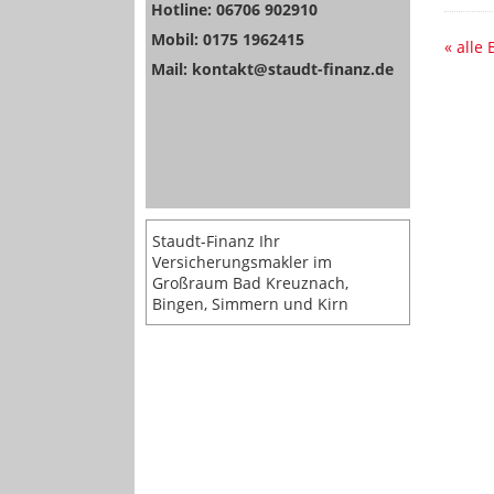
Hotline: 06706 902910
Mobil: 0175 1962415
« alle
Mail: kontakt@staudt-finanz.de
Staudt-Finanz Ihr
Versicherungsmakler im
Großraum Bad Kreuznach,
Bingen, Simmern und Kirn