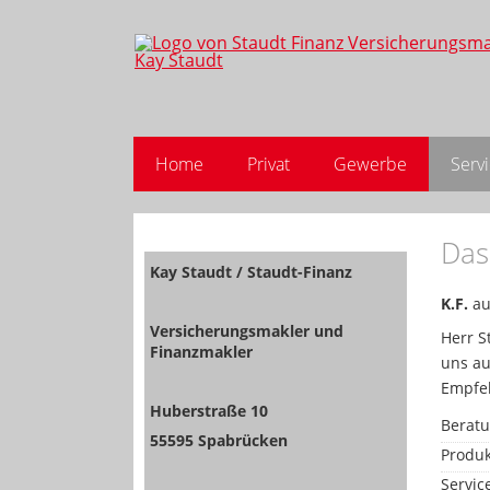
Home
Privat
Gewerbe
Serv
Das
Kay Staudt / Staudt-Finanz
K.F.
au
Versicherungsmakler und
Herr S
Finanzmakler
uns au
Empfe
Huberstraße 10
Berat
55595 Spabrücken
Produk
Servic