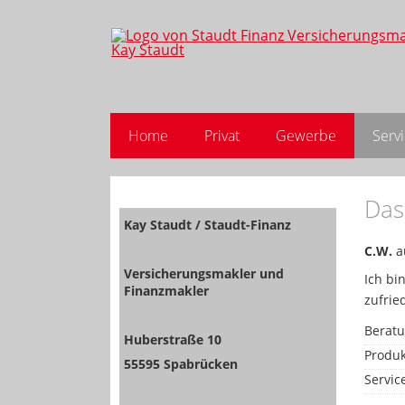
Home
Privat
Gewerbe
Serv
Das
Kay Staudt / Staudt-Finanz
C.W.
a
Versicherungsmakler und
Ich bi
Finanzmakler
zufrie
Berat
Huberstraße 10
Produk
55595 Spabrücken
Servic