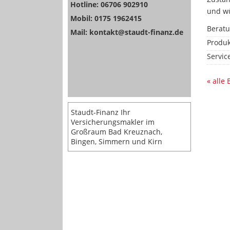
Hotline: 06706 902910
und wü
Mobil: 0175 1962415
Berat
Mail: kontakt@staudt-finanz.de
Produk
Servic
« alle
Staudt-Finanz Ihr
Versicherungsmakler im
Großraum Bad Kreuznach,
Bingen, Simmern und Kirn