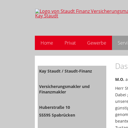
Home
Privat
Gewerbe
Serv
Das
Kay Staudt / Staudt-Finanz
M.O.
a
Versicherungsmakler und
Herr S
Finanzmakler
Dabei 
unsere
Huberstraße 10
günsti
genomm
55595 Spabrücken
beantw
Zustan