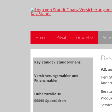
Home
Privat
Gewerbe
Serv
Das
Kay Staudt / Staudt-Finanz
V.S.
au
Versicherungsmakler und
Herr S
Finanzmakler
Änderu
Berat
Huberstraße 10
Produk
55595 Spabrücken
Servic