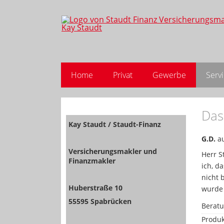
Home
Privat
Gewerbe
Serv
Das
Kay Staudt / Staudt-Finanz
G.D.
au
Versicherungsmakler und
Herr S
Finanzmakler
ich, d
nicht 
Huberstraße 10
wurde 
55595 Spabrücken
Berat
Produk