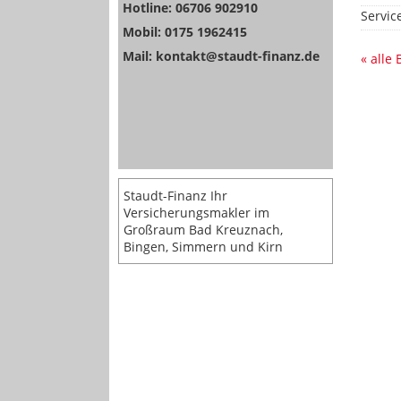
Hotline: 06706 902910
Servic
Mobil: 0175 1962415
Mail: kontakt@staudt-finanz.de
« alle
Staudt-Finanz Ihr
Versicherungsmakler im
Großraum Bad Kreuznach,
Bingen, Simmern und Kirn